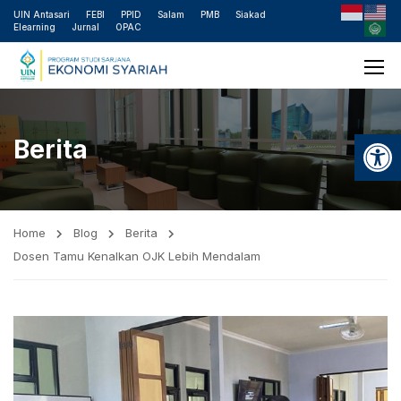
UIN Antasari
FEBI
PPID
Salam
PMB
Siakad
Elearning
Jurnal
OPAC
Open
Berita
Home
Blog
Berita
Dosen Tamu Kenalkan OJK Lebih Mendalam