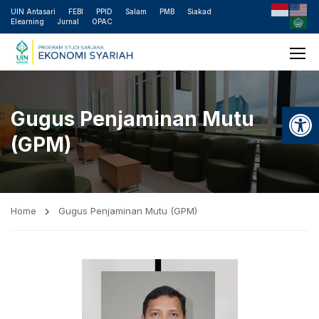
UIN Antasari
FEBI
PPID
Salam
PMB
Siakad
Elearning
Jurnal
OPAC
Open
Gugus Penjaminan Mutu
(GPM)
Home
Gugus Penjaminan Mutu (GPM)