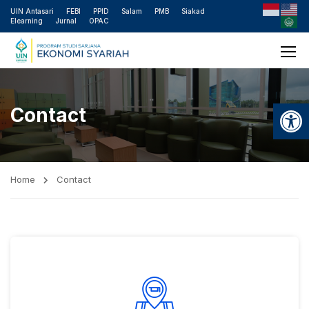
UIN Antasari
FEBI
PPID
Salam
PMB
Siakad
Elearning
Jurnal
OPAC
Open
Contact
Home
Contact