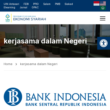
UIN Antasari
FEBI
PPID
Salam
PMB
Siakad
Elearning
Jurnal
OPAC
Open
kerjasama dalam Negeri
Home
kerjasama dalam Negeri