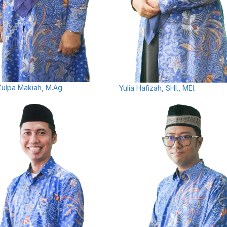
 Zulpa Makiah, M.Ag
Yulia Hafizah, SHI., MEI.