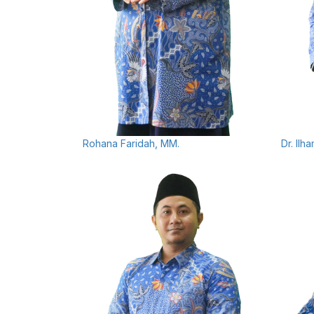
Rohana Faridah, MM.
Dr. Ilh