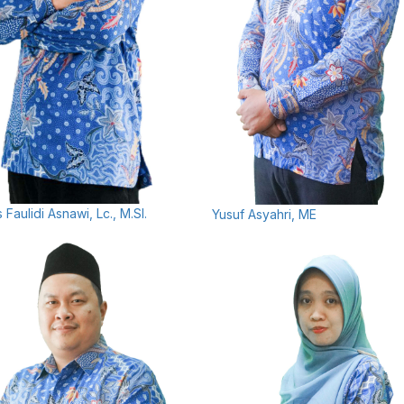
s Faulidi Asnawi, Lc., M.SI.
Yusuf Asyahri, ME