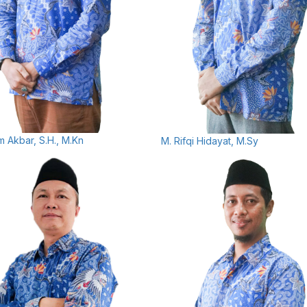
am Akbar, S.H., M.Kn
M. Rifqi Hidayat, M.Sy