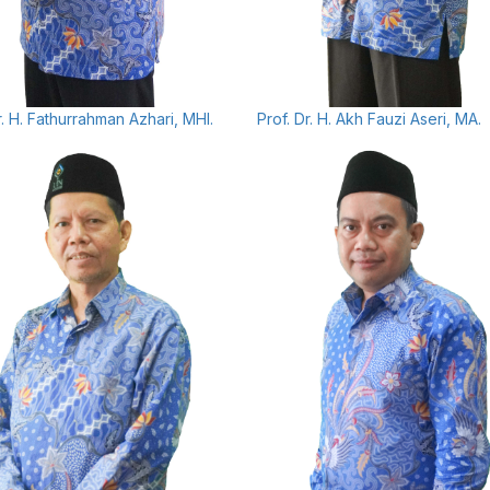
r. H. Fathurrahman Azhari, MHI.
Prof. Dr. H. Akh Fauzi Aseri, MA.