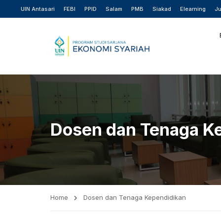
UIN Antasari
FEBI
PPID
Salam
PMB
Siakad
Elearning
Ju
Dosen dan Tenaga K
Home
Dosen dan Tenaga Kependidikan