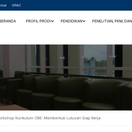
rnal
OPAC
BERANDA
PROFIL PRODI
PENDIDIKAN
PENELITIAN, PKM, DA
 Workshop Kurikulum OBE: Membentuk Lulusan Siap Kerja