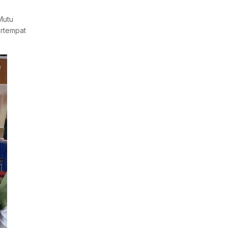
Mutu
ertempat