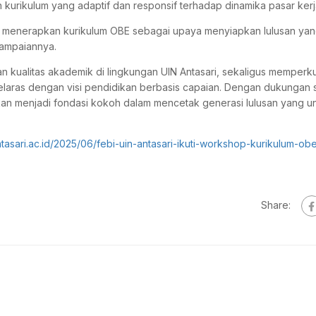
kurikulum yang adaptif dan responsif terhadap dinamika pasar kerj
an menerapkan kurikulum OBE sebagai upaya menyiapkan lulusan ya
yampaiannya.
 kualitas akademik di lingkungan UIN Antasari, sekaligus memperk
selaras dengan visi pendidikan berbasis capaian. Dengan dukungan 
an menjadi fondasi kokoh dalam mencetak generasi lulusan yang u
antasari.ac.id/2025/06/febi-uin-antasari-ikuti-workshop-kurikulum-ob
Share: