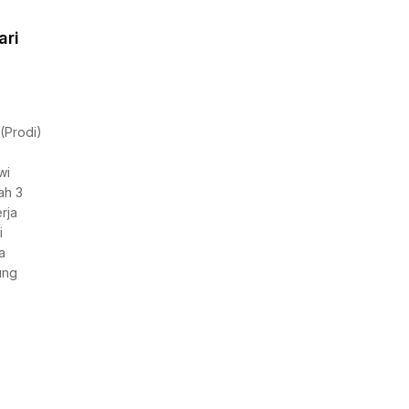
ari
(Prodi)
wi
ah 3
rja
i
a
ung