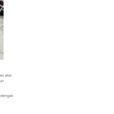
si atas
sun
n dengan