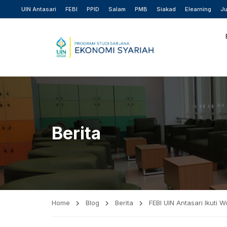
UIN Antasari
FEBI
PPID
Salam
PMB
Siakad
Elearning
Ju
Berita
Home
Blog
Berita
FEBI UIN Antasari Ikuti