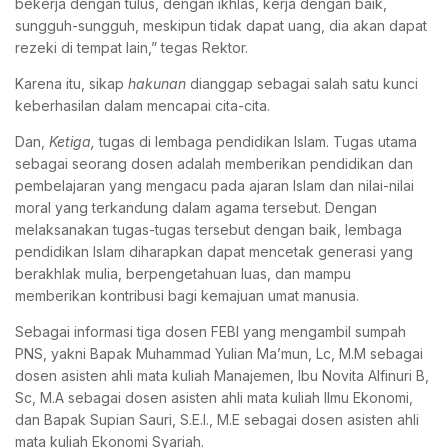
bekerja dengan tulus, dengan ikhlas, kerja dengan baik,
sungguh-sungguh, meskipun tidak dapat uang, dia akan dapat
rezeki di tempat lain,” tegas Rektor.
Karena itu, sikap
hakunan
dianggap sebagai salah satu kunci
keberhasilan dalam mencapai cita-cita.
Dan,
Ketiga,
tugas di lembaga pendidikan Islam. Tugas utama
sebagai seorang dosen adalah memberikan pendidikan dan
pembelajaran yang mengacu pada ajaran Islam dan nilai-nilai
moral yang terkandung dalam agama tersebut. Dengan
melaksanakan tugas-tugas tersebut dengan baik, lembaga
pendidikan Islam diharapkan dapat mencetak generasi yang
berakhlak mulia, berpengetahuan luas, dan mampu
memberikan kontribusi bagi kemajuan umat manusia.
Sebagai informasi tiga dosen FEBI yang mengambil sumpah
PNS, yakni Bapak Muhammad Yulian Ma’mun, Lc, M.M sebagai
dosen asisten ahli mata kuliah Manajemen, Ibu Novita Alfinuri B,
Sc, M.A sebagai dosen asisten ahli mata kuliah Ilmu Ekonomi,
dan Bapak Supian Sauri, S.E.I., M.E sebagai dosen asisten ahli
mata kuliah Ekonomi Syariah.