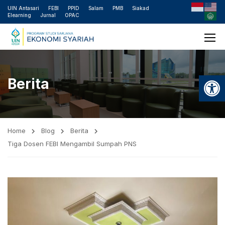
UIN Antasari
FEBI
PPID
Salam
PMB
Siakad
Elearning
Jurnal
OPAC
Open
Berita
Home
Blog
Berita
Tiga Dosen FEBI Mengambil Sumpah PNS