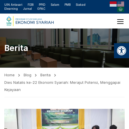
UIN Antasari
FEBI
PPID
Salam
PMB
Siakad
Elearning
Jurnal
OPAC
Open
Berita
Home
Blog
Berita
Dies Natalis ke-22 Ekonomi Syariah: Merajut Potensi, Menggapai
Kejayaan