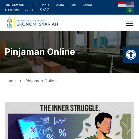
UIN Antasari
FEBI
PPID
Salam
PMB
Siakad
Elearning
Jurnal
OPAC
Open
Pinjaman Online
Home
Pinjaman Online