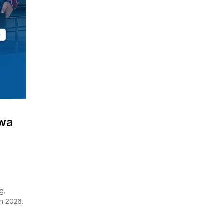
swa
g.
n 2026.