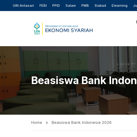
UIN Antasari
FEBI
PPID
Salam
PMB
Siakad
Elearning
Ju
Beasiswa Bank Indo
Home
Beasiswa Bank Indonesia 2026