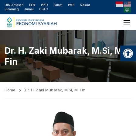
UIN Antasari
FEBI
PPID
Salam
PMB
Siakad
Elearning
Jurnal
OPAC
Open
Dr. H. Zaki Mubarak, M.Si, M.
Fin
Home
Dr. H. Zaki Mubarak, M.Si, M. Fin