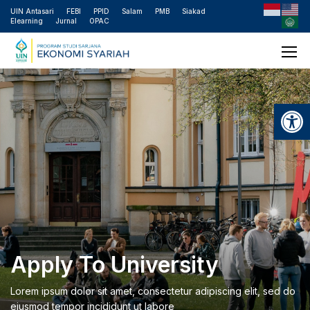
UIN Antasari
FEBI
PPID
Salam
PMB
Siakad
Elearning
Jurnal
OPAC
Open
Apply To University
Lorem ipsum dolor sit amet, consectetur adipiscing elit, sed do
eiusmod tempor incididunt ut labore