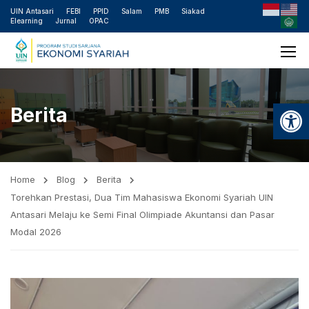
UIN Antasari
FEBI
PPID
Salam
PMB
Siakad
Elearning
Jurnal
OPAC
Open
Berita
Home
Blog
Berita
Torehkan Prestasi, Dua Tim Mahasiswa Ekonomi Syariah UIN
Antasari Melaju ke Semi Final Olimpiade Akuntansi dan Pasar
Modal 2026