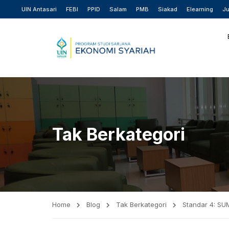
UIN Antasari
FEBI
PPID
Salam
PMB
Siakad
Elearning
Ju
Tak Berkategori
Home
Blog
Tak Berkategori
Standar 4: S