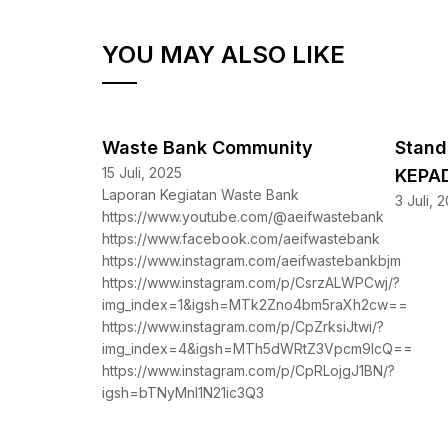
YOU MAY ALSO LIKE
Waste Bank Community
Stand
15 Juli, 2025
KEPA
Laporan Kegiatan Waste Bank
3 Juli, 
https://www.youtube.com/@aeifwastebank
https://www.facebook.com/aeifwastebank
https://www.instagram.com/aeifwastebankbjm
https://www.instagram.com/p/CsrzALWPCwj/?
img_index=1&igsh=MTk2Zno4bm5raXh2cw==
https://www.instagram.com/p/CpZrksiJtwi/?
img_index=4&igsh=MTh5dWRtZ3Vpcm9lcQ==
https://www.instagram.com/p/CpRLojgJ1BN/?
igsh=bTNyMnI1N21ic3Q3