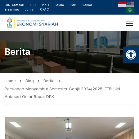
UIN Antasari
FEBI
PPID
Salam
PMB
Siakad
Elearning
Jurnal
OPAC
Open
Berita
Home
Blog
Berita
Persiapan Menyambut Semester Ganjil 2024/2025: FEBI UIN
Antasari Gelar Rapat DPK