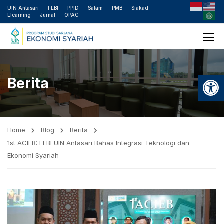
UIN Antasari
FEBI
PPID
Salam
PMB
Siakad
Elearning
Jurnal
OPAC
Open
Berita
Home
Blog
Berita
1st ACIEB: FEBI UIN Antasari Bahas Integrasi Teknologi dan
Ekonomi Syariah