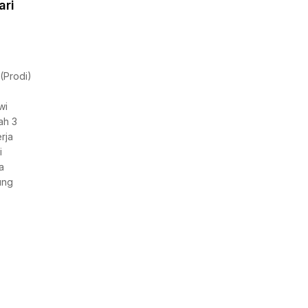
ari
(Prodi)
wi
ah 3
rja
i
a
ung