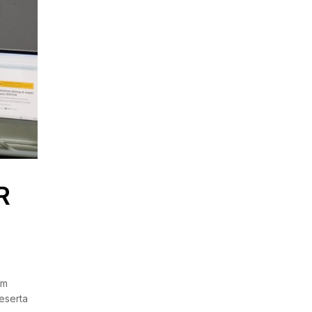
R
am
eserta