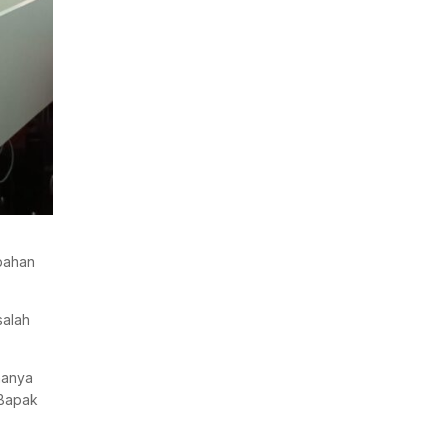
bahan
salah
 hanya
 Bapak