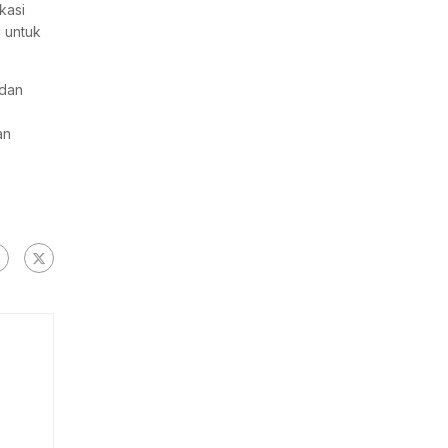
kasi
i untuk
 dan
an